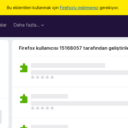
Bu eklentileri kullanmak için
Firefox’u indirmeniz
gerekiyor.
lar
Daha fazla…
Firefox kullanıcısı 15168057 tarafından geliştiril
H
e
n
ü
z
h
H
i
e
ç
n
p
ü