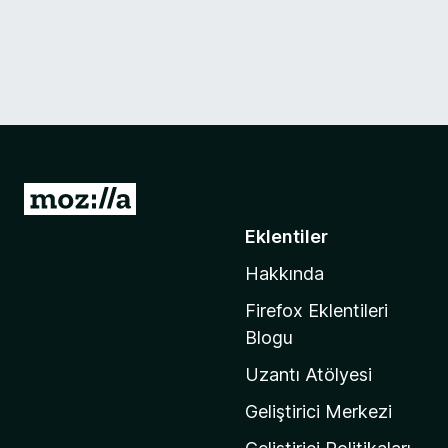
M
o
Eklentiler
z
Hakkında
i
l
Firefox Eklentileri
l
Blogu
a
Uzantı Atölyesi
'
n
Geliştirici Merkezi
ı