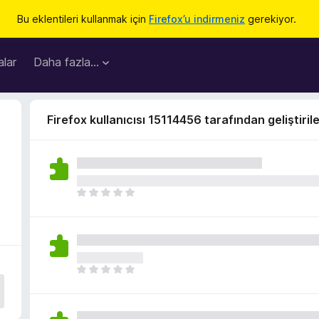
Bu eklentileri kullanmak için
Firefox’u indirmeniz
gerekiyor.
lar
Daha fazla…
Firefox kullanıcısı 15114456 tarafından geliştiril
H
e
n
ü
z
h
H
i
e
ç
n
p
ü