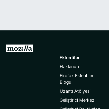
M
o
Eklentiler
z
Hakkında
i
l
Firefox Eklentileri
l
Blogu
a
Uzantı Atölyesi
'
n
Geliştirici Merkezi
ı