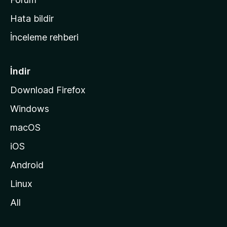
s
Hata bildir
a
İnceleme rehberi
y
f
a
İndir
s
Download Firefox
ı
Windows
n
a
macOS
g
iOS
i
d
Android
i
Linux
n
All