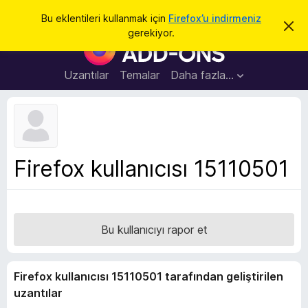
A
Giriş
Bu eklentileri kullanmak için
Firefox’u indirmeniz
B
r
gerekiyor.
u
F
a
b
i
i
l
r
Uzantılar
Temalar
Daha fazla…
d
e
i
r
f
i
o
m
i
x
k
B
a
Firefox kullanıcısı 15110501
p
r
a
o
t
w
s
Bu kullanıcıyı rapor et
e
r
E
Firefox kullanıcısı 15110501 tarafından geliştirilen
k
uzantılar
l