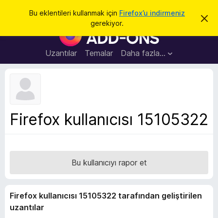
A
Giriş
Bu eklentileri kullanmak için
Firefox’u indirmeniz
B
r
gerekiyor.
u
F
a
b
i
i
l
r
Uzantılar
Temalar
Daha fazla…
d
e
i
r
f
i
o
m
i
x
k
B
a
Firefox kullanıcısı 15105322
p
r
a
o
t
w
s
Bu kullanıcıyı rapor et
e
r
E
Firefox kullanıcısı 15105322 tarafından geliştirilen
k
uzantılar
l