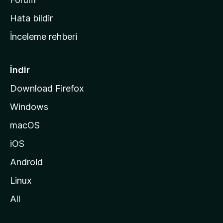
s
Hata bildir
a
İnceleme rehberi
y
f
a
İndir
s
Download Firefox
ı
Windows
n
a
macOS
g
iOS
i
d
Android
i
Linux
n
All