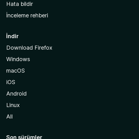
s
Hata bildir
a
İnceleme rehberi
y
f
a
İndir
s
Download Firefox
ı
Windows
n
a
macOS
g
iOS
i
d
Android
i
Linux
n
All
Son sürümler