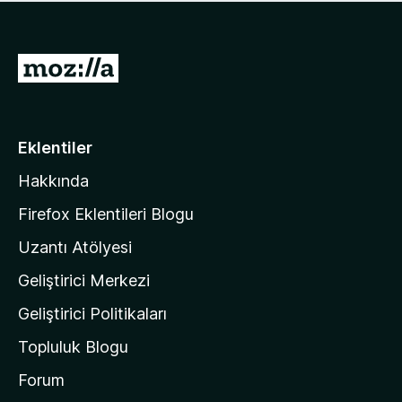
ü
u
z
a
h
n
i
M
y
ç
o
o
p
k
z
u
a
i
Eklentiler
n
l
y
Hakkında
l
o
a
k
Firefox Eklentileri Blogu
'
Uzantı Atölyesi
n
Geliştirici Merkezi
ı
n
Geliştirici Politikaları
a
Topluluk Blogu
n
a
Forum