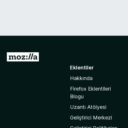
M
o
Eklentiler
z
Hakkında
i
l
Firefox Eklentileri
l
Blogu
a
Uzantı Atölyesi
'
n
Geliştirici Merkezi
ı