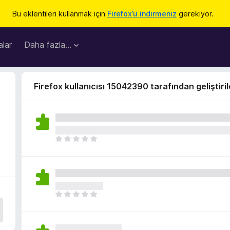
Bu eklentileri kullanmak için
Firefox’u indirmeniz
gerekiyor.
lar
Daha fazla…
Firefox kullanıcısı 15042390 tarafından geliştiril
H
e
n
ü
z
h
H
i
e
ç
n
p
ü