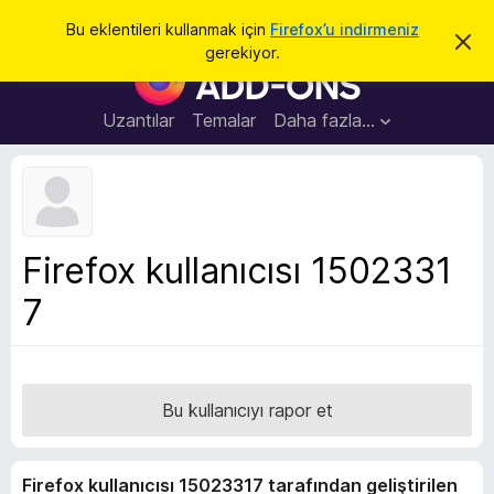
A
Giriş
Bu eklentileri kullanmak için
Firefox’u indirmeniz
B
r
gerekiyor.
u
F
a
b
i
i
l
r
Uzantılar
Temalar
Daha fazla…
d
e
i
r
f
i
o
m
i
x
k
B
a
Firefox kullanıcısı 1502331
p
r
a
7
o
t
w
s
e
r
Bu kullanıcıyı rapor et
E
k
Firefox kullanıcısı 15023317 tarafından geliştirilen
l