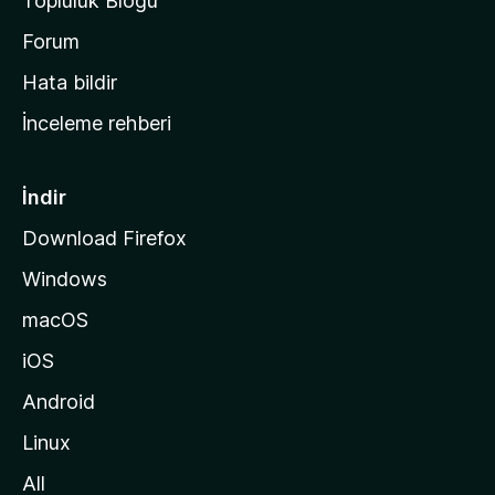
Topluluk Blogu
n
a
Forum
s
Hata bildir
a
İnceleme rehberi
y
f
a
İndir
s
Download Firefox
ı
Windows
n
a
macOS
g
iOS
i
d
Android
i
Linux
n
All