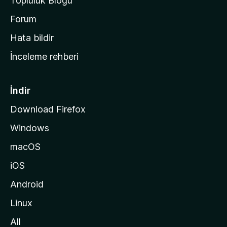
Topluluk Blogu
n
a
Forum
s
Hata bildir
a
İnceleme rehberi
y
f
a
İndir
s
Download Firefox
ı
Windows
n
a
macOS
g
iOS
i
d
Android
i
Linux
n
All