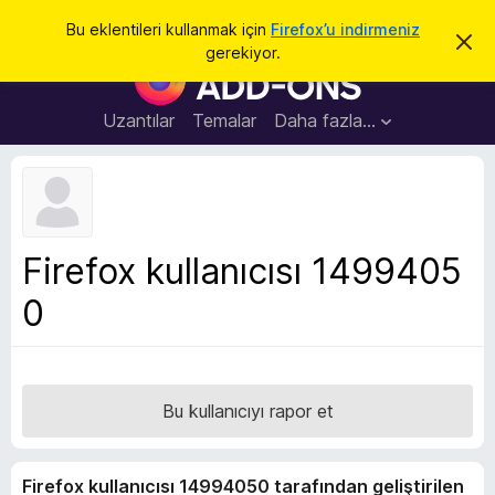
A
Giriş
Bu eklentileri kullanmak için
Firefox’u indirmeniz
B
r
gerekiyor.
u
F
a
b
i
i
l
r
Uzantılar
Temalar
Daha fazla…
d
e
i
r
f
i
o
m
i
x
k
B
a
Firefox kullanıcısı 1499405
p
r
a
0
o
t
w
s
e
r
Bu kullanıcıyı rapor et
E
k
Firefox kullanıcısı 14994050 tarafından geliştirilen
l