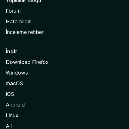
Topluluk Blogu
n
a
Forum
s
Hata bildir
a
İnceleme rehberi
y
f
a
İndir
s
Download Firefox
ı
Windows
n
a
macOS
g
iOS
i
d
Android
i
Linux
n
All