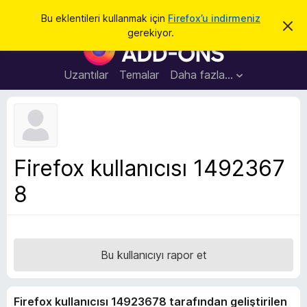
A
Giriş
Bu eklentileri kullanmak için
Firefox’u indirmeniz
B
r
gerekiyor.
u
F
a
b
i
i
l
r
Uzantılar
Temalar
Daha fazla…
d
e
i
r
f
i
o
m
i
x
k
B
a
Firefox kullanıcısı 1492367
p
r
a
8
o
t
w
s
e
r
Bu kullanıcıyı rapor et
E
k
Firefox kullanıcısı 14923678 tarafından geliştirilen
l