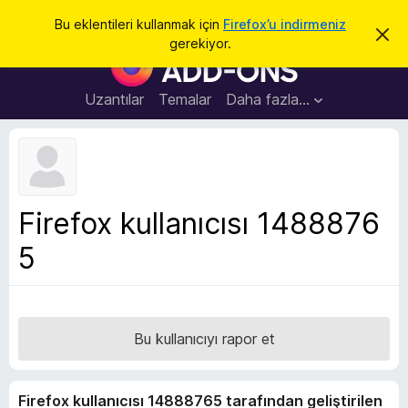
A
Giriş
Bu eklentileri kullanmak için
Firefox’u indirmeniz
B
r
gerekiyor.
u
F
a
b
i
i
l
r
Uzantılar
Temalar
Daha fazla…
d
e
i
r
f
i
o
m
i
x
k
B
a
Firefox kullanıcısı 1488876
p
r
a
5
o
t
w
s
e
r
Bu kullanıcıyı rapor et
E
k
Firefox kullanıcısı 14888765 tarafından geliştirilen
l