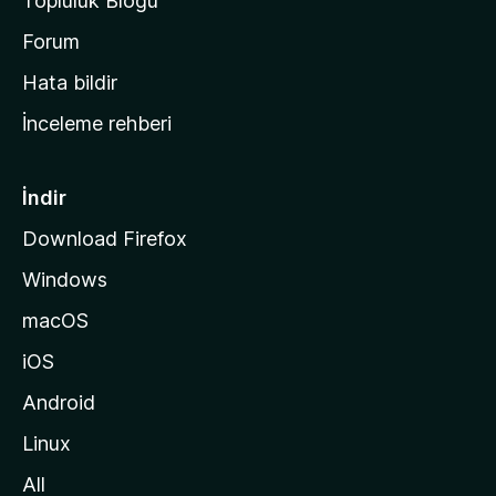
Topluluk Blogu
n
a
Forum
s
Hata bildir
a
İnceleme rehberi
y
f
a
İndir
s
Download Firefox
ı
Windows
n
a
macOS
g
iOS
i
d
Android
i
Linux
n
All