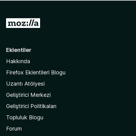
ü
u
z
a
h
n
i
M
y
ç
o
o
p
k
z
u
a
i
Eklentiler
n
l
y
Hakkında
l
o
a
k
Firefox Eklentileri Blogu
'
Uzantı Atölyesi
n
Geliştirici Merkezi
ı
n
Geliştirici Politikaları
a
Topluluk Blogu
n
a
Forum