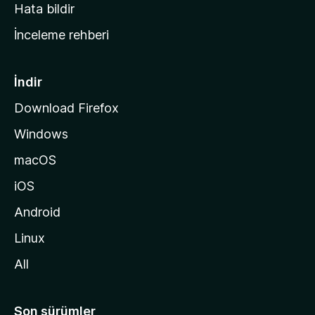
s
Hata bildir
a
İnceleme rehberi
y
f
a
İndir
s
Download Firefox
ı
Windows
n
a
macOS
g
iOS
i
d
Android
i
Linux
n
All
Son sürümler