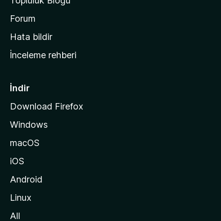
Topluluk Blogu
n
a
Forum
s
Hata bildir
a
İnceleme rehberi
y
f
a
İndir
s
Download Firefox
ı
Windows
n
a
macOS
g
iOS
i
d
Android
i
Linux
n
All