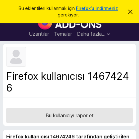
A
Giriş
Bu eklentileri kullanmak için
Firefox’u indirmeniz
B
r
gerekiyor.
u
F
a
b
i
i
l
r
Uzantılar
Temalar
Daha fazla…
d
e
i
r
f
i
o
m
i
x
k
B
a
Firefox kullanıcısı 1467424
p
r
a
6
o
t
w
s
e
r
Bu kullanıcıyı rapor et
E
k
Firefox kullanıcısı 14674246 tarafından geliştirilen
l