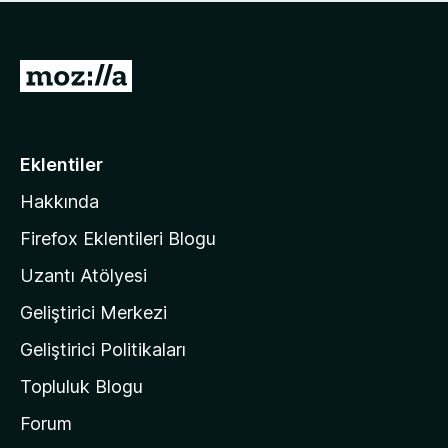
ü
u
z
a
h
n
i
M
y
ç
o
o
p
k
z
u
a
i
Eklentiler
n
l
y
Hakkında
l
o
a
k
Firefox Eklentileri Blogu
'
Uzantı Atölyesi
n
Geliştirici Merkezi
ı
n
Geliştirici Politikaları
a
Topluluk Blogu
n
a
Forum