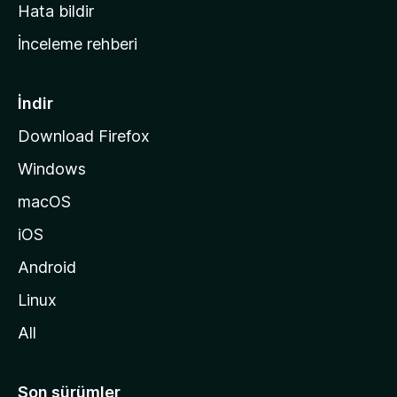
s
Hata bildir
a
İnceleme rehberi
y
f
a
İndir
s
Download Firefox
ı
Windows
n
a
macOS
g
iOS
i
d
Android
i
Linux
n
All
Son sürümler