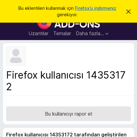
A
Giriş
Bu eklentileri kullanmak için
Firefox’u indirmeniz
B
r
gerekiyor.
u
F
a
b
i
i
l
r
Uzantılar
Temalar
Daha fazla…
d
e
i
r
f
i
o
m
i
x
k
B
a
Firefox kullanıcısı 1435317
p
r
a
2
o
t
w
s
e
r
Bu kullanıcıyı rapor et
E
k
Firefox kullanıcısı 14353172 tarafından geliştirilen
l