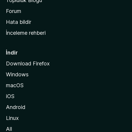
Topluluk Blogu
n
a
Forum
s
Hata bildir
a
İnceleme rehberi
y
f
a
İndir
s
Download Firefox
ı
Windows
n
a
macOS
g
iOS
i
d
Android
i
Linux
n
All