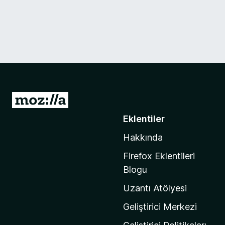
M
o
Eklentiler
z
Hakkında
i
l
Firefox Eklentileri
l
Blogu
a
Uzantı Atölyesi
'
n
Geliştirici Merkezi
ı