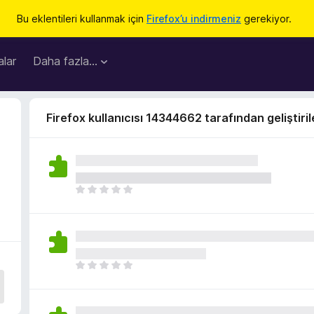
Bu eklentileri kullanmak için
Firefox’u indirmeniz
gerekiyor.
lar
Daha fazla…
Firefox kullanıcısı 14344662 tarafından geliştiril
H
e
n
ü
z
h
H
i
e
ç
n
p
ü