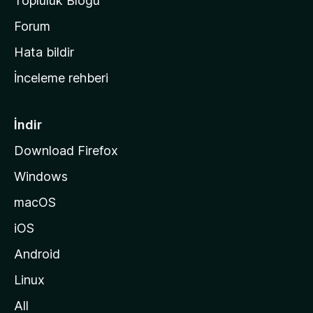
Topluluk Blogu
n
a
Forum
s
Hata bildir
a
İnceleme rehberi
y
f
a
İndir
s
Download Firefox
ı
Windows
n
a
macOS
g
iOS
i
d
Android
i
Linux
n
All