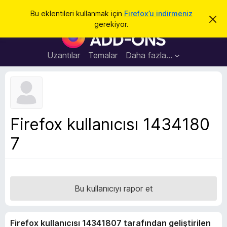
A
Giriş
Bu eklentileri kullanmak için
Firefox’u indirmeniz
B
r
gerekiyor.
u
F
a
b
i
i
l
r
Uzantılar
Temalar
Daha fazla…
d
e
i
r
f
i
o
m
i
x
k
B
a
Firefox kullanıcısı 1434180
p
r
a
7
o
t
w
s
e
r
Bu kullanıcıyı rapor et
E
k
Firefox kullanıcısı 14341807 tarafından geliştirilen
l