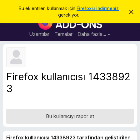
A
Giriş
Bu eklentileri kullanmak için
Firefox’u indirmeniz
B
r
gerekiyor.
u
F
a
b
i
i
l
r
Uzantılar
Temalar
Daha fazla…
d
e
i
r
f
i
o
m
i
x
k
B
a
Firefox kullanıcısı 1433892
p
r
a
3
o
t
w
s
e
r
Bu kullanıcıyı rapor et
E
k
Firefox kullanıcısı 14338923 tarafından geliştirilen
l