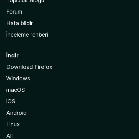
Topluluk Blogu
n
a
Forum
s
Hata bildir
a
İnceleme rehberi
y
f
a
İndir
s
Download Firefox
ı
Windows
n
a
macOS
g
iOS
i
d
Android
i
Linux
n
All