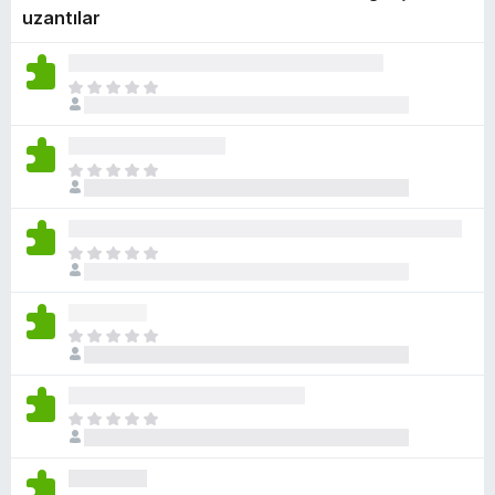
uzantılar
e
n
t
H
i
e
l
n
e
ü
H
r
z
e
i
h
n
i
ü
ç
H
z
p
e
h
u
n
i
a
ü
ç
H
n
z
p
e
y
h
u
n
o
i
a
ü
k
ç
H
n
z
p
e
y
h
u
n
o
i
a
ü