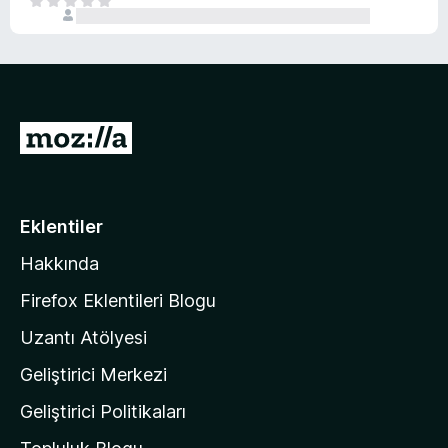
H
i
y
e
ç
o
n
p
k
ü
u
z
a
h
n
i
M
y
ç
o
o
p
k
z
u
a
i
Eklentiler
n
l
y
Hakkında
l
o
a
k
Firefox Eklentileri Blogu
'
Uzantı Atölyesi
n
Geliştirici Merkezi
ı
n
Geliştirici Politikaları
a