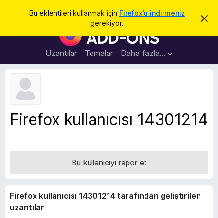
A
Giriş
Bu eklentileri kullanmak için
Firefox’u indirmeniz
B
r
gerekiyor.
u
F
a
b
i
i
l
r
Uzantılar
Temalar
Daha fazla…
d
e
i
r
f
i
o
m
i
x
k
B
a
Firefox kullanıcısı 14301214
p
r
a
o
t
w
s
Bu kullanıcıyı rapor et
e
r
E
Firefox kullanıcısı 14301214 tarafından geliştirilen
k
uzantılar
l