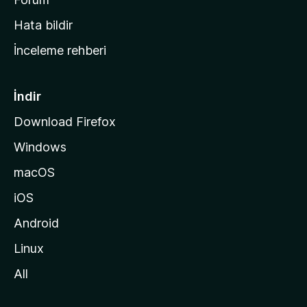
s
Hata bildir
a
İnceleme rehberi
y
f
a
İndir
s
Download Firefox
ı
Windows
n
a
macOS
g
iOS
i
d
Android
i
Linux
n
All