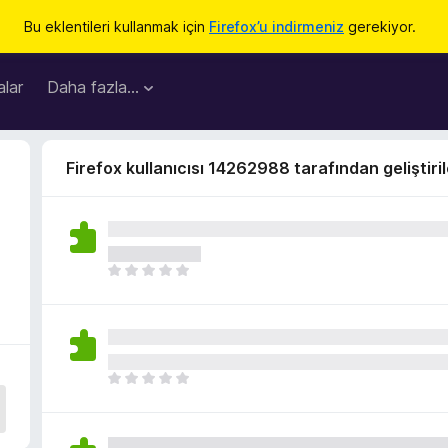
Bu eklentileri kullanmak için
Firefox’u indirmeniz
gerekiyor.
lar
Daha fazla…
Firefox kullanıcısı 14262988 tarafından geliştiri
H
e
n
ü
z
h
H
i
e
ç
n
p
ü