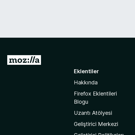
M
o
Eklentiler
z
Hakkında
i
l
Firefox Eklentileri
l
Blogu
a
Uzantı Atölyesi
'
n
Geliştirici Merkezi
ı