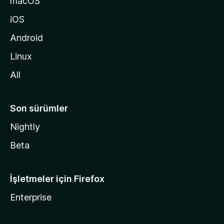
macOS
g
iOS
i
d
Android
i
Linux
n
All
Son sürümler
Nightly
Beta
İşletmeler için Firefox
Enterprise