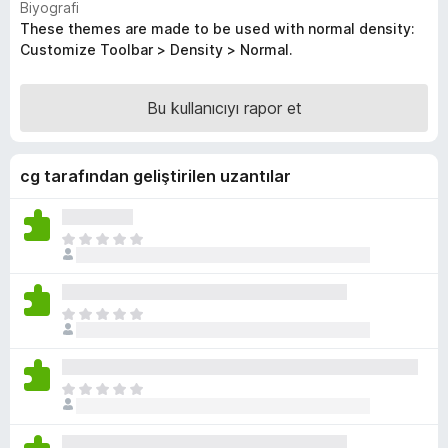
Biyografi
e
z
These themes are made to be used with normal density:
e
n
Customize Toolbar > Density > Normal.
r
t
i
i
n
Bu kullanıcıyı rapor et
l
d
e
e
r
n
cg tarafından geliştirilen uzantılar
i
5
p
u
H
a
e
n
n
ü
H
z
e
h
n
i
ü
ç
H
z
p
e
h
u
n
i