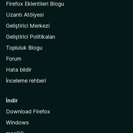
a
k
Firefox Eklentileri Blogu
'
Uzantı Atölyesi
n
Geliştirici Merkezi
ı
n
Geliştirici Politikaları
a
Topluluk Blogu
n
a
Forum
s
Hata bildir
a
İnceleme rehberi
y
f
a
İndir
s
Download Firefox
ı
Windows
n
a