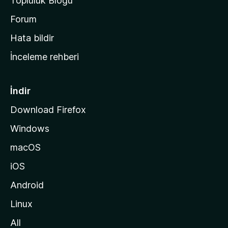
Topluluk Blogu
n
a
Forum
s
Hata bildir
a
İnceleme rehberi
y
f
a
İndir
s
Download Firefox
ı
Windows
n
a
macOS
g
iOS
i
d
Android
i
Linux
n
All