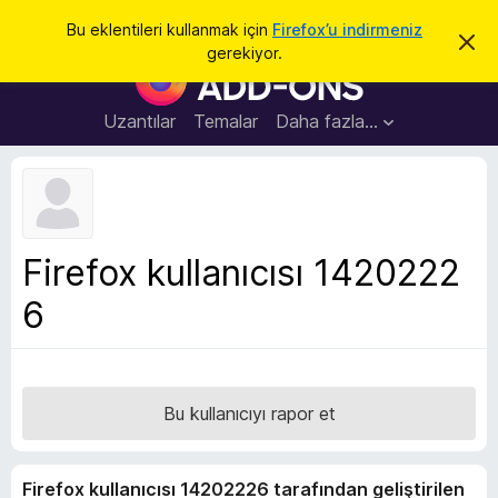
A
Giriş
Bu eklentileri kullanmak için
Firefox’u indirmeniz
B
r
gerekiyor.
u
F
a
b
i
i
l
r
Uzantılar
Temalar
Daha fazla…
d
e
i
r
f
i
o
m
i
x
k
B
a
Firefox kullanıcısı 1420222
p
r
a
6
o
t
w
s
e
r
Bu kullanıcıyı rapor et
E
k
Firefox kullanıcısı 14202226 tarafından geliştirilen
l