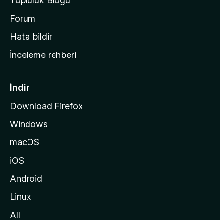
Topluluk Blogu
n
a
Forum
s
Hata bildir
a
İnceleme rehberi
y
f
a
İndir
s
Download Firefox
ı
Windows
n
a
macOS
g
iOS
i
d
Android
i
Linux
n
All