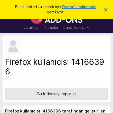
A
Giriş
Bu eklentileri kullanmak için
Firefox’u indirmeniz
B
r
gerekiyor.
u
F
a
b
i
i
l
r
Uzantılar
Temalar
Daha fazla…
d
e
i
r
f
i
o
m
i
x
k
B
a
Firefox kullanıcısı 1416639
p
r
a
6
o
t
w
s
e
r
Bu kullanıcıyı rapor et
E
k
Firefox kullanıcısı 14166396 tarafından geliştirilen
l