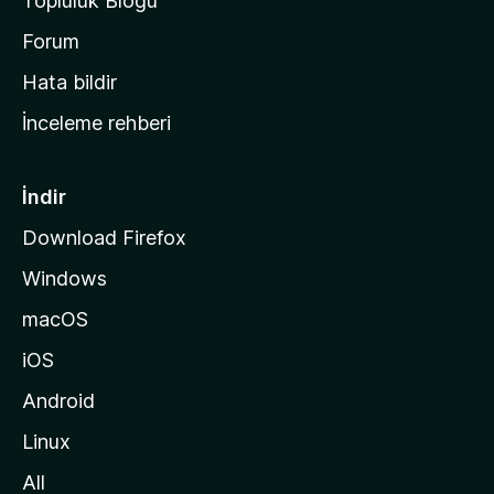
Topluluk Blogu
n
a
Forum
s
Hata bildir
a
İnceleme rehberi
y
f
a
İndir
s
Download Firefox
ı
Windows
n
a
macOS
g
iOS
i
d
Android
i
Linux
n
All