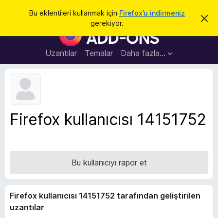
A
Giriş
Bu eklentileri kullanmak için
Firefox’u indirmeniz
B
r
gerekiyor.
u
F
a
b
i
i
l
r
Uzantılar
Temalar
Daha fazla…
d
e
i
r
f
i
o
m
i
x
k
B
a
Firefox kullanıcısı 14151752
p
r
a
o
t
w
s
Bu kullanıcıyı rapor et
e
r
E
Firefox kullanıcısı 14151752 tarafından geliştirilen
k
uzantılar
l