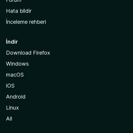
s
Hata bildir
a
İnceleme rehberi
y
f
a
İndir
s
Download Firefox
ı
Windows
n
a
macOS
g
iOS
i
d
Android
i
Linux
n
All