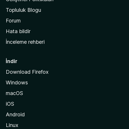
a
Topluluk Blogu
n
a
Forum
s
Hata bildir
a
İnceleme rehberi
y
f
a
İndir
s
Download Firefox
ı
Windows
n
a
macOS
g
iOS
i
d
Android
i
Linux