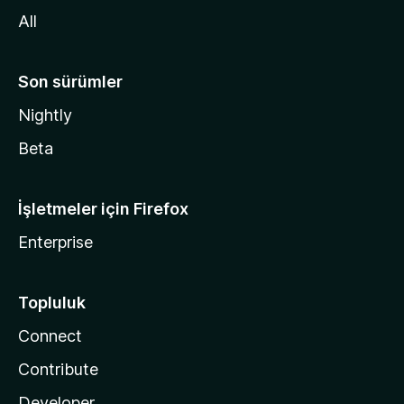
n
All
Son sürümler
Nightly
Beta
İşletmeler için Firefox
Enterprise
Topluluk
Connect
Contribute
Developer