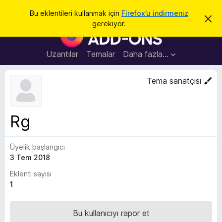
A
Giriş
Bu eklentileri kullanmak için
Firefox’u indirmeniz
B
r
gerekiyor.
u
F
a
b
i
i
l
r
Uzantılar
Temalar
Daha fazla…
d
e
i
r
f
Tema sanatçısı
i
o
m
i
x
k
B
a
Rg
p
r
a
o
t
Üyelik başlangıcı
w
3 Tem 2018
s
e
Eklenti sayısı
r
1
E
k
Bu kullanıcıyı rapor et
l