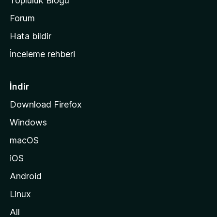
Topluluk Blogu
n
a
Forum
s
Hata bildir
a
İnceleme rehberi
y
f
a
İndir
s
Download Firefox
ı
Windows
n
a
macOS
g
iOS
i
d
Android
i
Linux
n
All