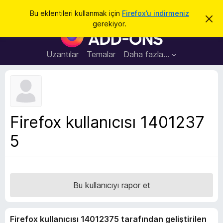
A
Giriş
Bu eklentileri kullanmak için
Firefox’u indirmeniz
B
r
gerekiyor.
u
F
a
b
i
i
l
r
Uzantılar
Temalar
Daha fazla…
d
e
i
r
f
i
o
m
i
x
k
B
a
Firefox kullanıcısı 1401237
p
r
a
5
o
t
w
s
e
r
Bu kullanıcıyı rapor et
E
k
Firefox kullanıcısı 14012375 tarafından geliştirilen
l