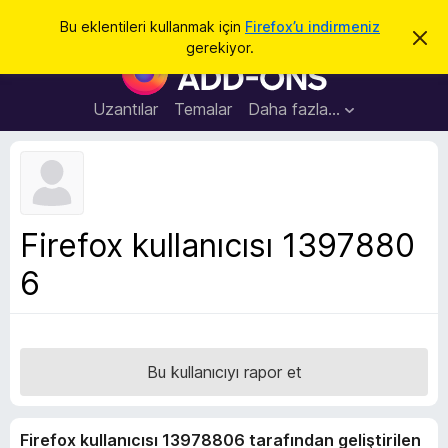
A
Giriş
Bu eklentileri kullanmak için
Firefox’u indirmeniz
B
r
gerekiyor.
u
F
a
b
i
i
l
r
Uzantılar
Temalar
Daha fazla…
d
e
i
r
f
i
o
m
i
x
k
B
a
Firefox kullanıcısı 1397880
p
r
a
6
o
t
w
s
e
r
Bu kullanıcıyı rapor et
E
k
Firefox kullanıcısı 13978806 tarafından geliştirilen
l