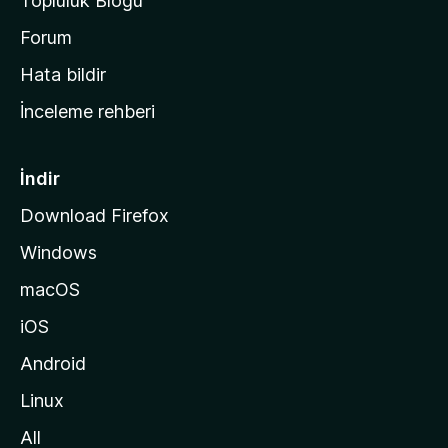
Topluluk Blogu
n
a
Forum
s
Hata bildir
a
İnceleme rehberi
y
f
a
İndir
s
Download Firefox
ı
Windows
n
a
macOS
g
iOS
i
d
Android
i
Linux
n
All