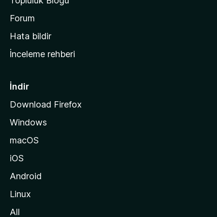
Topluluk Blogu
n
a
Forum
s
Hata bildir
a
İnceleme rehberi
y
f
a
İndir
s
Download Firefox
ı
Windows
n
a
macOS
g
iOS
i
d
Android
i
Linux
n
All