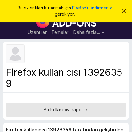
A
Giriş
Bu eklentileri kullanmak için
Firefox’u indirmeniz
B
r
gerekiyor.
u
F
a
b
i
i
l
r
Uzantılar
Temalar
Daha fazla…
d
e
i
r
f
i
o
m
i
x
k
B
a
Firefox kullanıcısı 1392635
p
r
a
9
o
t
w
s
e
r
Bu kullanıcıyı rapor et
E
k
Firefox kullanıcısı 13926359 tarafından geliştirilen
l