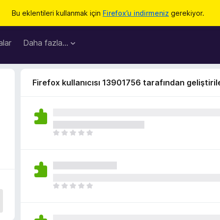
Bu eklentileri kullanmak için
Firefox’u indirmeniz
gerekiyor.
lar
Daha fazla…
Firefox kullanıcısı 13901756 tarafından geliştiril
H
e
n
ü
z
h
H
i
e
ç
n
p
ü