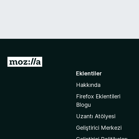
M
o
Eklentiler
z
Hakkında
i
l
Firefox Eklentileri
l
Blogu
a
Uzantı Atölyesi
'
n
Geliştirici Merkezi
ı