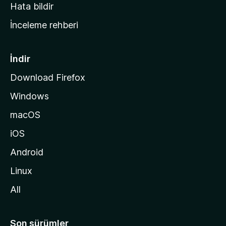
s
Hata bildir
a
İnceleme rehberi
y
f
a
İndir
s
Download Firefox
ı
Windows
n
a
macOS
g
iOS
i
d
Android
i
Linux
n
All
Son sürümler