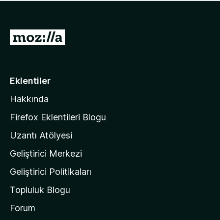
ü
u
z
a
h
n
i
M
y
ç
o
o
p
k
z
u
a
i
Eklentiler
n
l
y
Hakkında
l
o
a
k
Firefox Eklentileri Blogu
'
Uzantı Atölyesi
n
Geliştirici Merkezi
ı
n
Geliştirici Politikaları
a
Topluluk Blogu
n
a
Forum