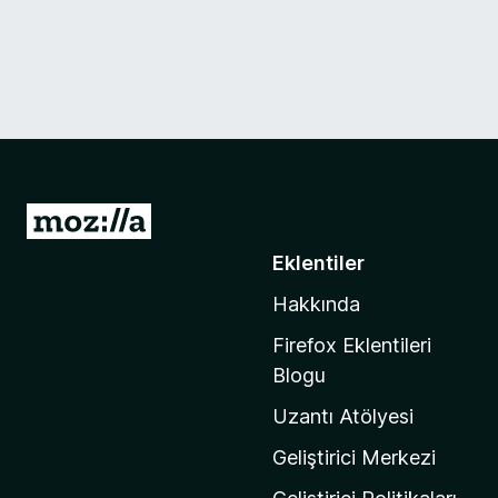
M
o
Eklentiler
z
Hakkında
i
l
Firefox Eklentileri
l
Blogu
a
Uzantı Atölyesi
'
n
Geliştirici Merkezi
ı