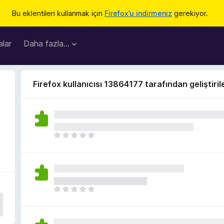
Bu eklentileri kullanmak için
Firefox’u indirmeniz
gerekiyor.
lar
Daha fazla…
Firefox kullanıcısı 13864177 tarafından geliştiril
H
e
n
ü
z
h
H
i
e
ç
n
p
ü