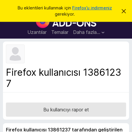
A
Giriş
Bu eklentileri kullanmak için
Firefox’u indirmeniz
B
r
gerekiyor.
u
F
a
b
i
i
l
r
Uzantılar
Temalar
Daha fazla…
d
e
i
r
f
i
o
m
i
x
k
B
a
Firefox kullanıcısı 1386123
p
r
a
7
o
t
w
s
e
r
Bu kullanıcıyı rapor et
E
k
Firefox kullanıcısı 13861237 tarafından geliştirilen
l