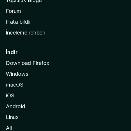
Topluluk Blogu
n
a
Forum
s
Hata bildir
a
İnceleme rehberi
y
f
a
İndir
s
Download Firefox
ı
Windows
n
a
macOS
g
iOS
i
d
Android
i
Linux
n
All