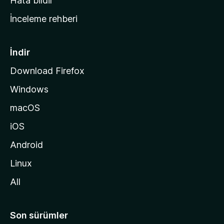
Hata bildir
a
İnceleme rehberi
y
f
a
İndir
s
Download Firefox
ı
Windows
n
a
macOS
g
iOS
i
d
Android
i
Linux
n
All
Son sürümler