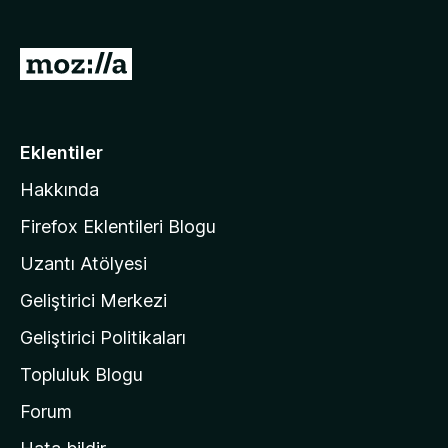
e
n
M
t
o
i
z
l
e
i
Eklentiler
r
l
i
Hakkında
l
a
Firefox Eklentileri Blogu
'
Uzantı Atölyesi
n
Geliştirici Merkezi
ı
n
Geliştirici Politikaları
a
Topluluk Blogu
n
a
Forum
s