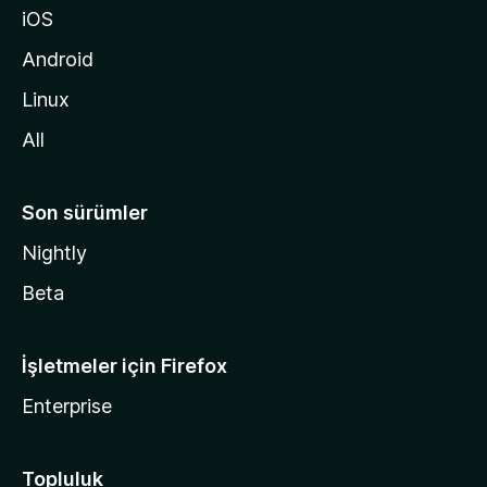
iOS
i
d
Android
i
Linux
n
All
Son sürümler
Nightly
Beta
İşletmeler için Firefox
Enterprise
Topluluk