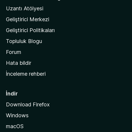
'
Uzantı Atölyesi
n
Geliştirici Merkezi
ı
n
Geliştirici Politikaları
a
Topluluk Blogu
n
a
Forum
s
Hata bildir
a
İnceleme rehberi
y
f
a
İndir
s
Download Firefox
ı
Windows
n
a
macOS
g