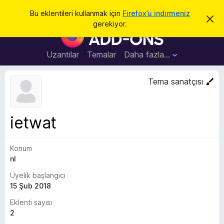
A
Giriş
Bu eklentileri kullanmak için
Firefox’u indirmeniz
B
r
gerekiyor.
u
F
a
b
i
i
l
r
Uzantılar
Temalar
Daha fazla…
d
e
i
r
f
Tema sanatçısı
i
o
m
i
x
k
B
a
ietwat
p
r
a
o
t
Konum
w
nl
s
e
Üyelik başlangıcı
r
15 Şub 2018
E
Eklenti sayısı
k
2
l