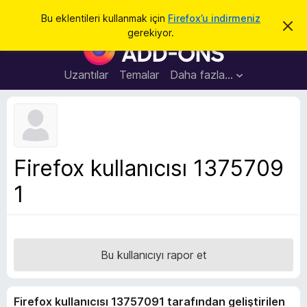
A
Giriş
Bu eklentileri kullanmak için
Firefox’u indirmeniz
B
r
gerekiyor.
u
F
a
b
i
i
l
r
Uzantılar
Temalar
Daha fazla…
d
e
i
r
f
i
o
m
i
x
k
B
a
Firefox kullanıcısı 1375709
p
r
a
1
o
t
w
s
e
r
Bu kullanıcıyı rapor et
E
k
Firefox kullanıcısı 13757091 tarafından geliştirilen
l