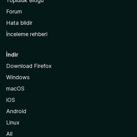
Topluluk Blogu
n
a
Forum
s
Hata bildir
a
İnceleme rehberi
y
f
a
İndir
s
Download Firefox
ı
Windows
n
a
macOS
g
iOS
i
d
Android
i
Linux
n
All