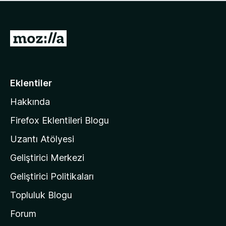
ü
u
z
a
h
n
i
M
y
ç
o
o
p
k
z
u
a
i
Eklentiler
n
l
y
Hakkında
l
o
a
k
Firefox Eklentileri Blogu
'
Uzantı Atölyesi
n
Geliştirici Merkezi
ı
n
Geliştirici Politikaları
a
Topluluk Blogu
n
a
Forum