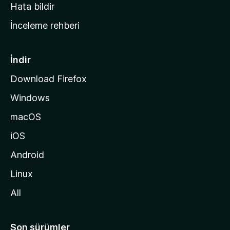
s
Hata bildir
a
İnceleme rehberi
y
f
a
İndir
s
Download Firefox
ı
Windows
n
a
macOS
g
iOS
i
d
Android
i
Linux
n
All
Son sürümler