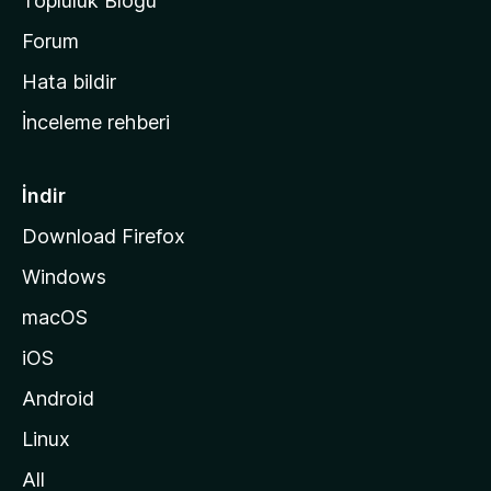
Topluluk Blogu
n
a
Forum
s
Hata bildir
a
İnceleme rehberi
y
f
a
İndir
s
Download Firefox
ı
Windows
n
a
macOS
g
iOS
i
d
Android
i
Linux
n
All