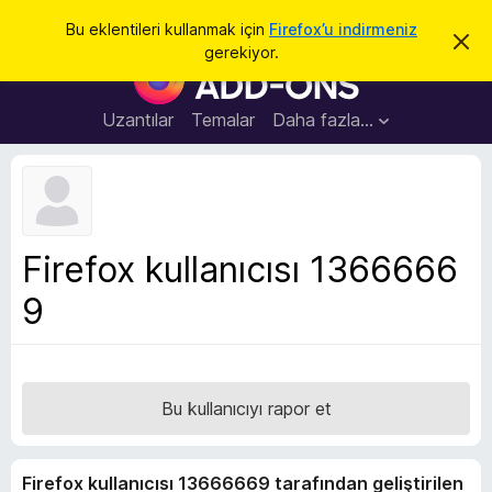
A
Giriş
Bu eklentileri kullanmak için
Firefox’u indirmeniz
B
r
gerekiyor.
u
F
a
b
i
i
l
r
Uzantılar
Temalar
Daha fazla…
d
e
i
r
f
i
o
m
i
x
k
B
a
Firefox kullanıcısı 1366666
p
r
a
9
o
t
w
s
e
r
Bu kullanıcıyı rapor et
E
k
Firefox kullanıcısı 13666669 tarafından geliştirilen
l