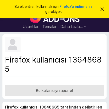
A
Giriş
Bu eklentileri kullanmak için
Firefox’u indirmeniz
B
r
gerekiyor.
u
F
a
b
i
i
l
r
Uzantılar
Temalar
Daha fazla…
d
e
i
r
f
i
o
m
i
x
k
B
a
Firefox kullanıcısı 1364868
p
r
a
5
o
t
w
s
e
r
Bu kullanıcıyı rapor et
E
k
Firefox kullanıcısı 13648685 tarafından geliştirilen
l