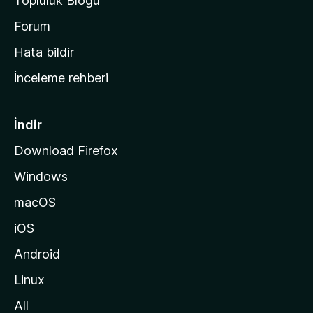
Topluluk Blogu
n
a
Forum
s
Hata bildir
a
İnceleme rehberi
y
f
a
İndir
s
Download Firefox
ı
Windows
n
a
macOS
g
iOS
i
d
Android
i
Linux
n
All