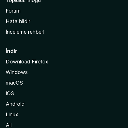
Topluluk Blogu
n
a
Forum
s
Hata bildir
a
İnceleme rehberi
y
f
a
İndir
s
Download Firefox
ı
Windows
n
a
macOS
g
iOS
i
d
Android
i
Linux
n
All