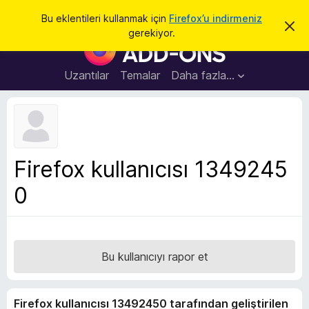
A
Giriş
Bu eklentileri kullanmak için
Firefox’u indirmeniz
B
r
gerekiyor.
u
F
a
b
i
i
l
r
Uzantılar
Temalar
Daha fazla…
d
e
i
r
f
i
o
m
i
x
k
B
a
Firefox kullanıcısı 1349245
p
r
a
0
o
t
w
s
e
r
Bu kullanıcıyı rapor et
E
k
Firefox kullanıcısı 13492450 tarafından geliştirilen
l