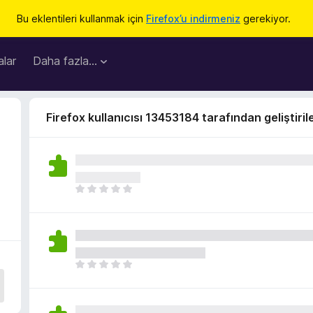
Bu eklentileri kullanmak için
Firefox’u indirmeniz
gerekiyor.
lar
Daha fazla…
Firefox kullanıcısı 13453184 tarafından geliştiril
H
e
n
ü
z
h
H
i
e
ç
n
p
ü