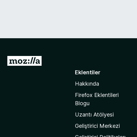
M
o
Eklentiler
z
Hakkında
i
l
Firefox Eklentileri
l
Blogu
a
Uzantı Atölyesi
'
n
Geliştirici Merkezi
ı