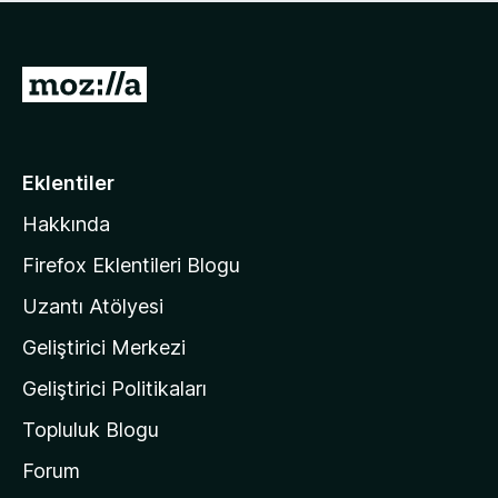
ü
u
z
a
h
n
i
M
y
ç
o
o
p
k
z
u
a
i
Eklentiler
n
l
y
Hakkında
l
o
a
k
Firefox Eklentileri Blogu
'
Uzantı Atölyesi
n
Geliştirici Merkezi
ı
n
Geliştirici Politikaları
a
Topluluk Blogu
n
a
Forum