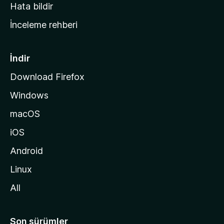
s
Hata bildir
a
İnceleme rehberi
y
f
a
İndir
s
Download Firefox
ı
Windows
n
a
macOS
g
iOS
i
d
Android
i
Linux
n
All
Son sürümler