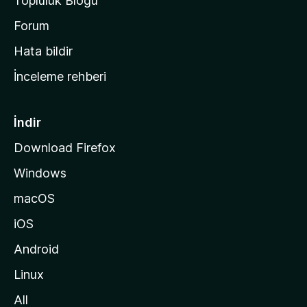
Topluluk Blogu
n
a
Forum
s
Hata bildir
a
İnceleme rehberi
y
f
a
İndir
s
Download Firefox
ı
Windows
n
a
macOS
g
iOS
i
d
Android
i
Linux
n
All