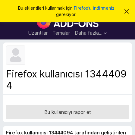
A
Giriş
Bu eklentileri kullanmak için
Firefox’u indirmeniz
B
r
gerekiyor.
u
F
a
b
i
i
l
r
Uzantılar
Temalar
Daha fazla…
d
e
i
r
f
i
o
m
i
x
k
B
a
Firefox kullanıcısı 1344409
p
r
a
4
o
t
w
s
e
r
Bu kullanıcıyı rapor et
E
k
Firefox kullanıcısı 13444094 tarafından geliştirilen
l