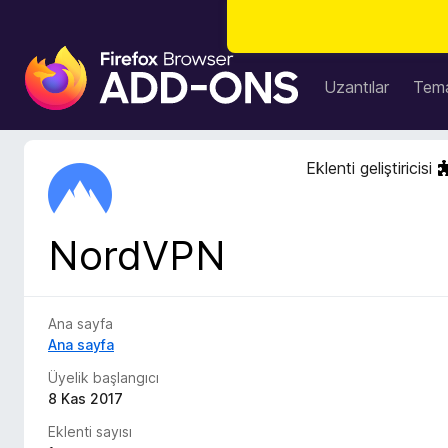
F
i
Uzantılar
Tema
r
e
f
Eklenti geliştiricisi
o
x
B
NordVPN
r
o
w
s
Ana sayfa
e
Ana sayfa
r
Üyelik başlangıcı
E
8 Kas 2017
k
Eklenti sayısı
l