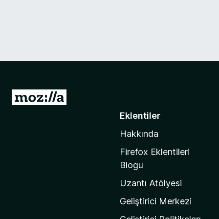
M
o
Eklentiler
z
Hakkında
i
l
Firefox Eklentileri
l
Blogu
a
Uzantı Atölyesi
'
n
Geliştirici Merkezi
ı