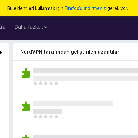
Bu eklentileri kullanmak için
Firefox’u indirmeniz
gerekiyor.
lar
Daha fazla…
NordVPN tarafından geliştirilen uzantılar
H
e
n
ü
z
h
H
i
e
ç
n
p
ü