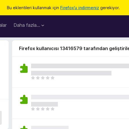
Bu eklentileri kullanmak için
Firefox’u indirmeniz
gerekiyor.
lar
Daha fazla…
Firefox kullanıcısı 13416579 tarafından geliştiril
H
e
n
ü
z
h
H
i
e
ç
n
p
ü