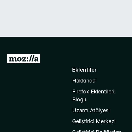
M
o
Eklentiler
z
Hakkında
i
l
Firefox Eklentileri
l
Blogu
a
Uzantı Atölyesi
'
n
Geliştirici Merkezi
ı