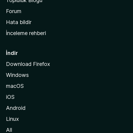
Topluluk Blogu
n
a
Forum
s
Hata bildir
a
İnceleme rehberi
y
f
a
İndir
s
Download Firefox
ı
Windows
n
a
macOS
g
iOS
i
d
Android
i
Linux
n
All