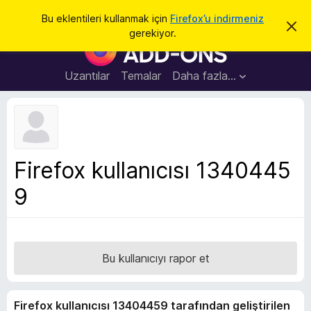
A
Giriş
Bu eklentileri kullanmak için
Firefox’u indirmeniz
B
r
gerekiyor.
u
F
a
b
i
i
l
r
Uzantılar
Temalar
Daha fazla…
d
e
i
r
f
i
o
m
i
x
k
B
a
Firefox kullanıcısı 1340445
p
r
a
9
o
t
w
s
e
r
Bu kullanıcıyı rapor et
E
k
Firefox kullanıcısı 13404459 tarafından geliştirilen
l