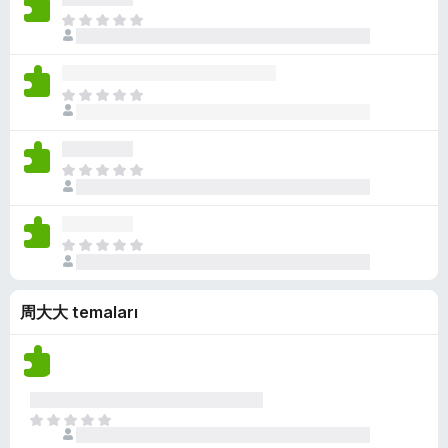
a
ü
k
ç
H
n
z
p
e
y
h
u
n
o
i
a
ü
k
ç
H
n
z
p
e
y
h
u
n
o
i
a
ü
k
ç
H
n
z
p
e
y
h
u
n
o
i
a
ü
k
ç
H
n
z
p
e
y
h
u
n
o
i
a
周大大 temaları
ü
k
ç
n
z
p
y
h
u
o
i
a
k
ç
n
p
H
y
u
e
o