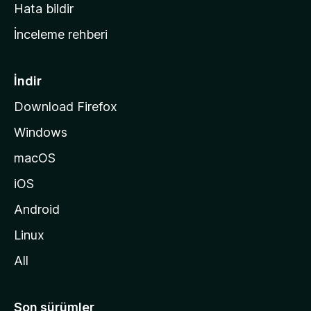
s
Hata bildir
a
İnceleme rehberi
y
f
a
İndir
s
Download Firefox
ı
Windows
n
a
macOS
g
iOS
i
d
Android
i
Linux
n
All
Son sürümler