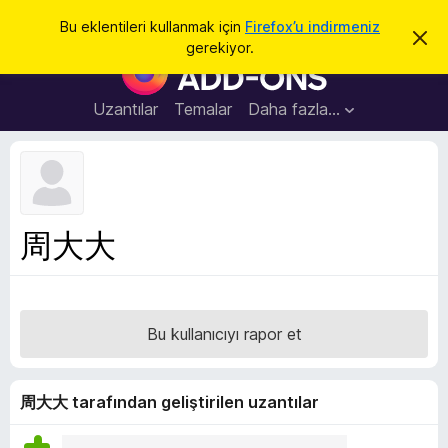
A
Giriş
Bu eklentileri kullanmak için
Firefox’u indirmeniz
B
r
gerekiyor.
u
F
a
b
i
i
l
r
Uzantılar
Temalar
Daha fazla…
d
e
i
r
f
i
o
m
i
x
k
B
a
周大大
p
r
a
o
t
w
s
Bu kullanıcıyı rapor et
e
r
E
周大大 tarafından geliştirilen uzantılar
k
l