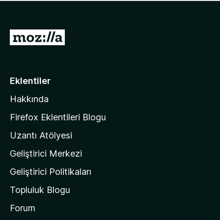
ü
u
z
a
h
n
i
M
y
ç
o
o
p
k
z
u
a
i
Eklentiler
n
l
y
Hakkında
l
o
a
k
Firefox Eklentileri Blogu
'
Uzantı Atölyesi
n
Geliştirici Merkezi
ı
n
Geliştirici Politikaları
a
Topluluk Blogu
n
a
Forum