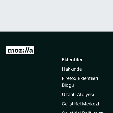
M
o
Eklentiler
z
Hakkında
i
l
Firefox Eklentileri
l
Blogu
a
Uzantı Atölyesi
'
n
Geliştirici Merkezi
ı