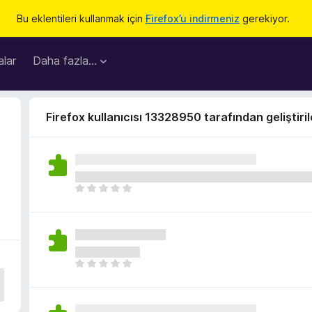
Bu eklentileri kullanmak için
Firefox’u indirmeniz
gerekiyor.
lar
Daha fazla…
Firefox kullanıcısı 13328950 tarafından geliştiril
H
e
n
ü
z
h
H
i
e
ç
n
p
ü