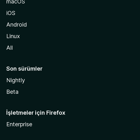
macOS
g
iOS
i
d
Android
i
Linux
n
All
Son sürümler
Nightly
Beta
İşletmeler için Firefox
Enterprise