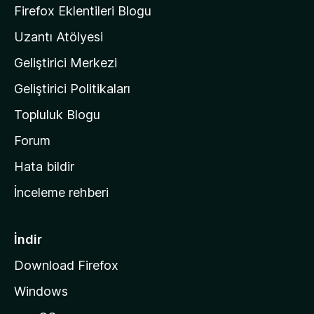
a
u
Firefox Eklentileri Blogu
a
'
Uzantı Atölyesi
n
n
Geliştirici Merkezi
ı
n
Geliştirici Politikaları
a
Topluluk Blogu
n
a
Forum
s
Hata bildir
a
İnceleme rehberi
y
f
a
İndir
s
Download Firefox
ı
Windows
n
a