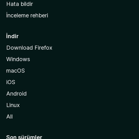
s
Hata bildir
a
İnceleme rehberi
y
f
a
İndir
s
Download Firefox
ı
Windows
n
a
macOS
g
iOS
i
d
Android
i
Linux
n
All
Son sürümler