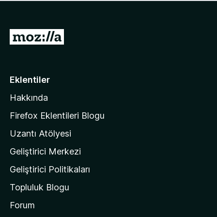
ü
u
z
a
h
n
i
M
y
ç
o
o
p
k
z
u
a
i
Eklentiler
n
l
y
Hakkında
l
o
a
k
Firefox Eklentileri Blogu
'
Uzantı Atölyesi
n
Geliştirici Merkezi
ı
n
Geliştirici Politikaları
a
Topluluk Blogu
n
a
Forum